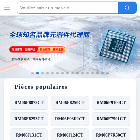
Pièces populaires
RM06F8873CT
RM06F8250CT
RM06F9100CT
RM06F8253CT
RM06F93R1CT
RM06F7501CT
RM06J131CT
RM06J124CT
RM06F7R50CT