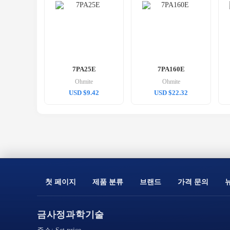
7PA25E
7PA160E
Ohmite
Ohmite
USD $9.42
USD $22.32
첫 페이지
제품 분류
브랜드
가격 문의
금사정과학기술