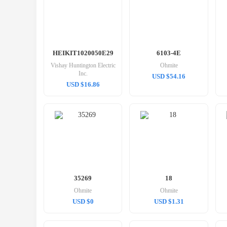
HEIKIT1020050E29
6103-4E
Vishay Huntington Electric
Ohmite
Inc.
USD $54.16
USD $16.86
35269
18
Ohmite
Ohmite
USD $0
USD $1.31