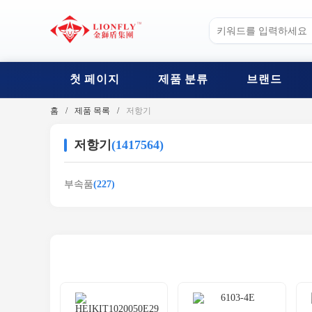
첫 페이지
제품 분류
브랜드
홈
제품 목록
저항기
저항기
(1417564)
부속품
(227)
관련 제품