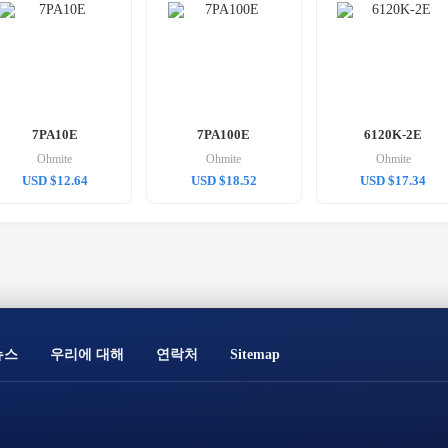
7PA10E
7PA100E
6120K-2E
Ohmite
Ohmite
Ohmite
USD $12.64
USD $18.52
USD $17.34
뉴스
우리에 대해
연락처
Sitemap