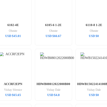
6102-4E
6105-6 1-2E
6110-8 1-2E
Ohmite
Ohmite
Ohmite
USD $45.01
USD $66.67
USD $0
ACCRF2EPN
HDWB08012022000B00
HDWB15022414100
Vishay Sfernice
Vishay Dale
Vishay Dale
USD $65.65
USD $4.8
USD $0