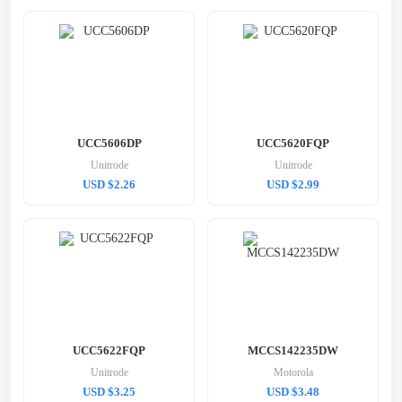
UCC5606DP
UCC5620FQP
Unitrode
Unitrode
USD $2.26
USD $2.99
UCC5622FQP
MCCS142235DW
Unitrode
Motorola
USD $3.25
USD $3.48