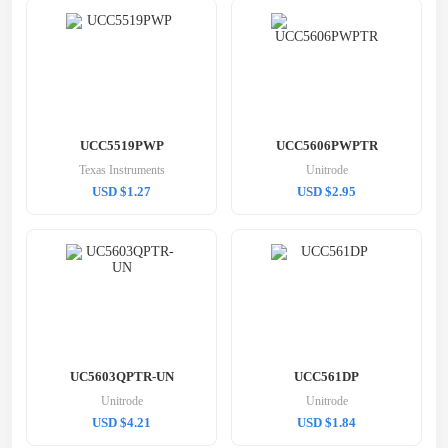
UCC5519PWP
UCC5606PWPTR
Texas Instruments
Unitrode
USD $1.27
USD $2.95
UC5603QPTR-UN
UCC561DP
Unitrode
Unitrode
USD $4.21
USD $1.84