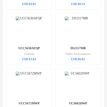
USD $4.61
USD $0.35
UCC5630AFQP
DS2117MB
Unitrode
Dallas Semiconductor
USD $3.84
USD $6.01
UCC5672MWP
UC5602DWP