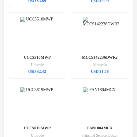
USD $3.69
USD $3.99
UCC5510MWP
MCCS142236DWR2
Unitrode
Motorola
USD $2.42
USD $1.78
UCC5619MWP
FAN1804MCX
Unitrode
Fairchild Semiconductor