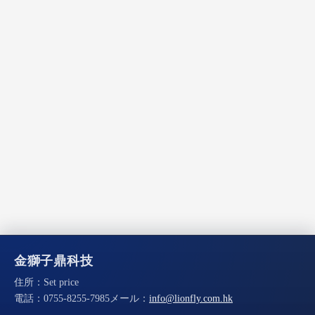
金獅子鼎科技
住所：
Set price
電話：
0755-8255-7985
メール：
info@lionfly.com.hk