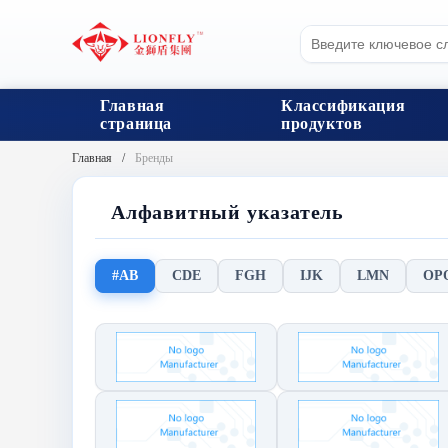
Главная
Классификация
страница
продуктов
Главная
Бренды
Алфавитный указатель
#AB
CDE
FGH
IJK
LMN
OP