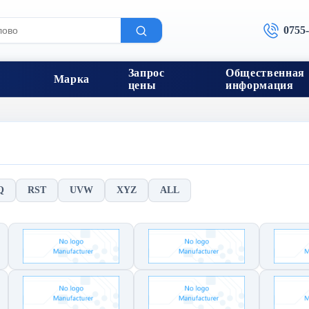
0755
Запрос
Общественная
Марка
цены
информация
Q
RST
UVW
XYZ
ALL